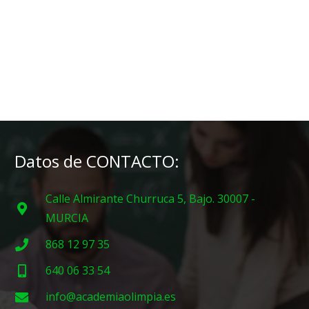
Datos de CONTACTO:
Calle Almirante Churruca 5, Bajo. 30007 -
MURCIA
868 12 97 35
640 06 33 54
info@academiaolimpia.es