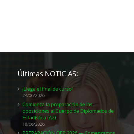
Últimas NOTICIAS:
¡Llega el final de curso!
24/06/2026
Comienza la preparación de las
oposiciones al Cuerpo de Diplomados de
Estadística (A2)
18/06/2026
PREPARACIÓN OEP 2026 — Comenzamos