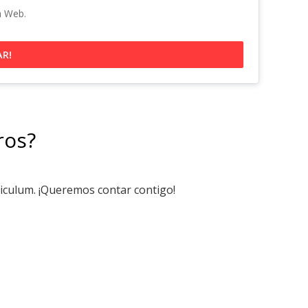
a Web.
AR!
ros?
riculum. ¡Queremos contar contigo!