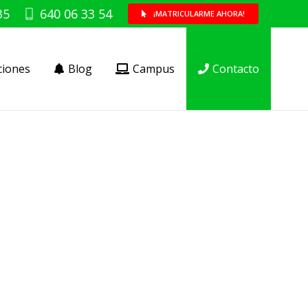
35
640 06 33 54
¡MATRICULARME AHORA!
ciones
Blog
Campus
Contacto