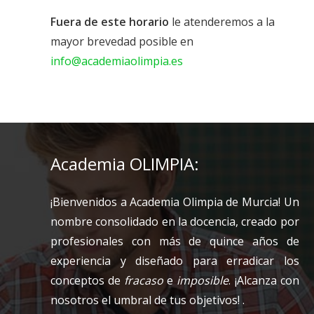
Fuera de este horario
le atenderemos a la
mayor brevedad posible en
info@academiaolimpia.es
Academia OLIMPIA:
¡Bienvenidos a Academia Olimpia de Murcia! Un
nombre consolidado en la docencia, creado por
profesionales con más de quince años de
experiencia y diseñado para erradicar los
conceptos de
fracaso
e
imposible
. ¡Alcanza con
nosotros el umbral de tus objetivos! .