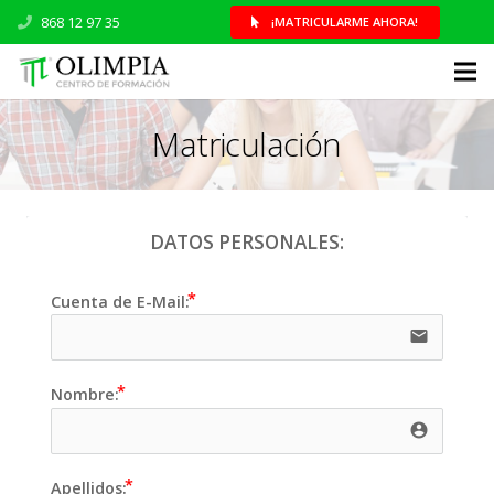
868 12 97 35
¡MATRICULARME AHORA!
Matriculación
DATOS PERSONALES:
Cuenta de E-Mail:
email
Nombre:
account_circle 
Apellidos: