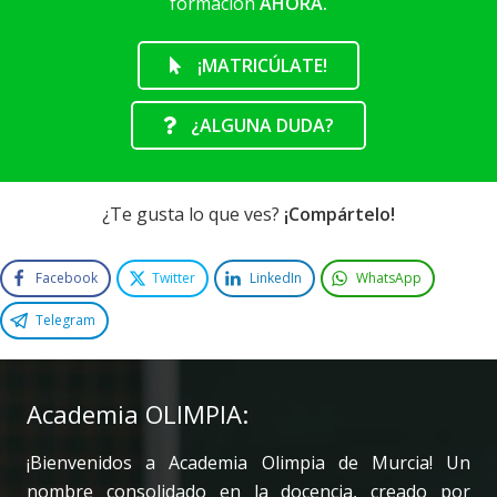
formación
AHORA.
¡MATRICÚLATE!
¿ALGUNA DUDA?
¿Te gusta lo que ves?
¡Compártelo!
Facebook
Twitter
LinkedIn
WhatsApp
Telegram
Academia OLIMPIA:
¡Bienvenidos a Academia Olimpia de Murcia! Un
nombre consolidado en la docencia, creado por