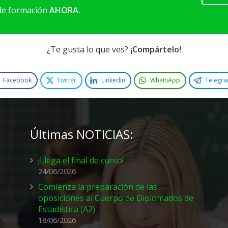
 de formación
AHORA.
¿Te gusta lo que ves?
¡Compártelo!
Facebook
Twitter
LinkedIn
WhatsApp
Telegr
Últimas NOTICIAS:
¡Llega el final de curso!
24/06/2026
Comienza la preparación de las
oposiciones al Cuerpo de Diplomados de
Estadística (A2)
18/06/2026