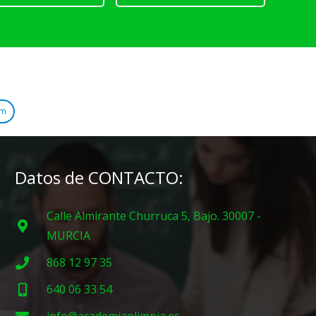
am
Datos de CONTACTO:
Calle Almirante Churruca 5, Bajo. 30007 -
MURCIA
868 12 97 35
640 06 33 54