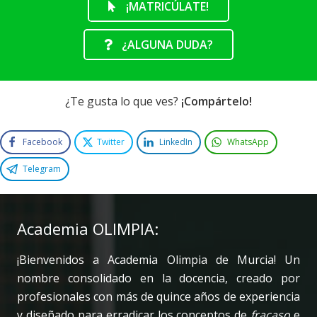
¡MATRICÚLATE!
¿ALGUNA DUDA?
¿Te gusta lo que ves?
¡Compártelo!
Facebook
Twitter
LinkedIn
WhatsApp
Telegram
Academia OLIMPIA:
¡Bienvenidos a Academia Olimpia de Murcia! Un
nombre consolidado en la docencia, creado por
profesionales con más de quince años de experiencia
y diseñado para erradicar los conceptos de
fracaso
e