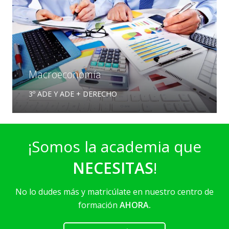
Macroeconomía
3º ADE Y ADE + DERECHO
¡Somos la academia que
NECESITAS
!
No lo dudes más y matricúlate en nuestro centro de
formación
AHORA.