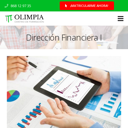
868 12 97 35
¡MATRICULARME AHORA!
Dirección Financiera I