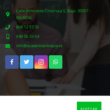
Calle Almirante Churruca 5, Bajo. 30007 -
MURCIA
868 12 97 35
640 06 33 54
info@academiaolimpia.es
ACEPTAR