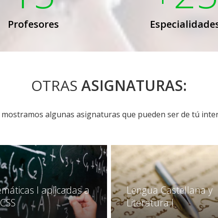
Profesores
Especialidade
OTRAS
ASIGNATURAS:
 mostramos algunas asignaturas que pueden ser de tú inter
máticas I aplicadas a
Lengua Castellana y
CCSS
Literatura I