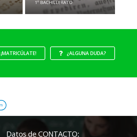
1º BACHILLERATO
¡MATRICÚLATE!
¿ALGUNA DUDA?
am
Datos de CONTACTO: