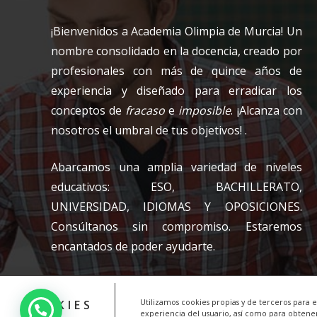
¡Bienvenidos a Academia Olimpia de Murcia! Un
nombre consolidado en la docencia, creado por
profesionales con más de quince años de
experiencia y diseñado para erradicar los
conceptos de
fracaso
e
imposible
. ¡Alcanza con
nosotros el umbral de tus objetivos! .
Abarcamos una amplia variedad de niveles
educativos: ESO, BACHILLERATO,
UNIVERSIDAD, IDIOMAS Y OPOSICIONES.
Consúltanos sin compromiso. Estaremos
encantados de poder ayudarte.
COOKIES
Utilizamos cookies propias y de terceros para 
experiencia del usuario, así como para obtener