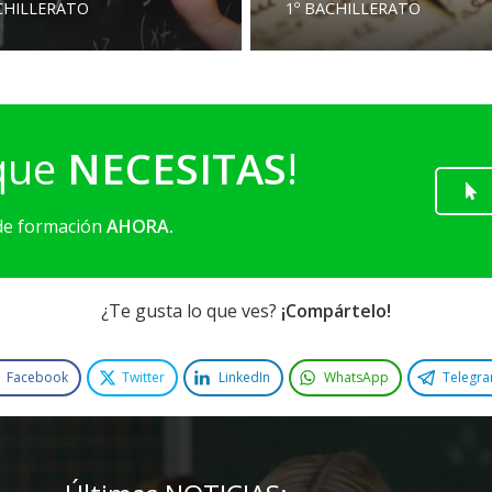
CHILLERATO
1º BACHILLERATO
 que
NECESITAS
!
 de formación
AHORA.
¿Te gusta lo que ves?
¡Compártelo!
Facebook
Twitter
LinkedIn
WhatsApp
Telegr