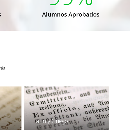
s
Alumnos Aprobados
és.
Latín y Griego