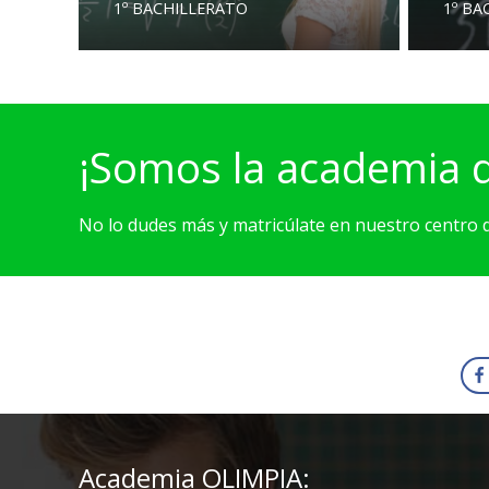
1º BACHILLERATO
1º BA
¡Somos la academia
No lo dudes más y matricúlate en nuestro centro
Academia OLIMPIA: