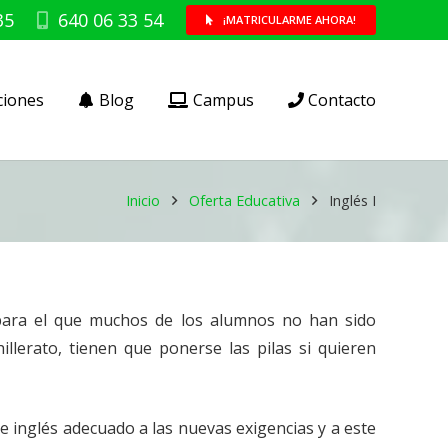
35
640 06 33 54
¡MATRICULARME AHORA!
ciones
Blog
Campus
Contacto
Inicio
Oferta Educativa
Inglés I
para el que muchos de los alumnos no han sido
llerato, tienen que ponerse las pilas si quieren
 inglés adecuado a las nuevas exigencias y a este