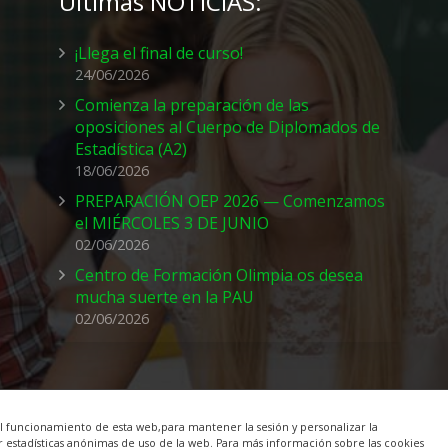
Últimas NOTICIAS:
¡Llega el final de curso!
24/06/2026
Comienza la preparación de las
oposiciones al Cuerpo de Diplomados de
Estadística (A2)
18/06/2026
PREPARACIÓN OEP 2026 — Comenzamos
el MIÉRCOLES 3 DE JUNIO
02/06/2026
Centro de Formación Olimpia os desea
mucha suerte en la PAU
02/06/2026
el funcionamiento de esta web,para mantener la sesión y personalizar la
 estadísticas anónimas de uso de la web. Para más información sobre las cookies