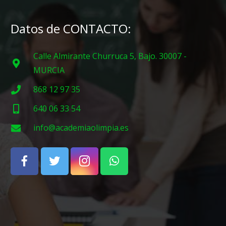
Datos de CONTACTO:
Calle Almirante Churruca 5, Bajo. 30007 -
MURCIA
868 12 97 35
640 06 33 54
info@academiaolimpia.es