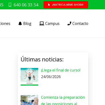
35
640 06 33 54
¡MATRICULARME AHORA!
ciones
Blog
Campus
Contacto
Últimas noticias:
¡Llega el final de curso!
24/06/2026
Comienza la preparación
de las oposiciones al