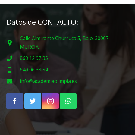
Datos de CONTACTO:
Calle Almirante Churruca 5, Bajo. 30007 -
MURCIA
868 12 97 35
640 06 33 54
info@academiaolimpia.es