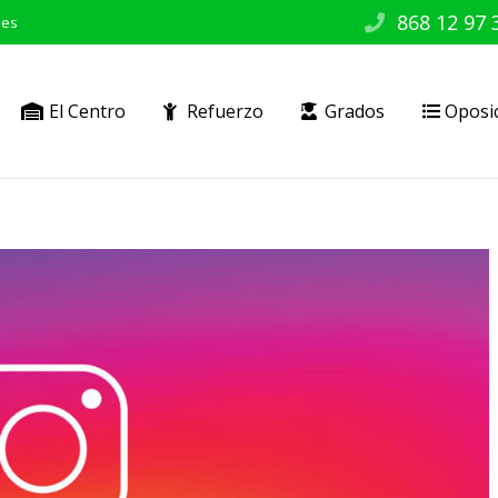
868 12 97 
.es
El Centro
Refuerzo
Grados
Oposi